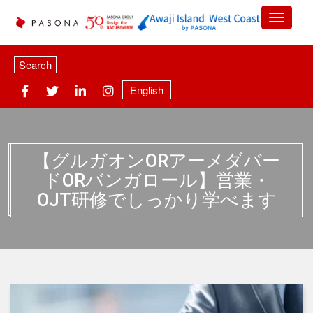
Search
English
【グルガオンORアーメダバー
ドORバンガロール】営業・
OJT研修でしっかり学べます