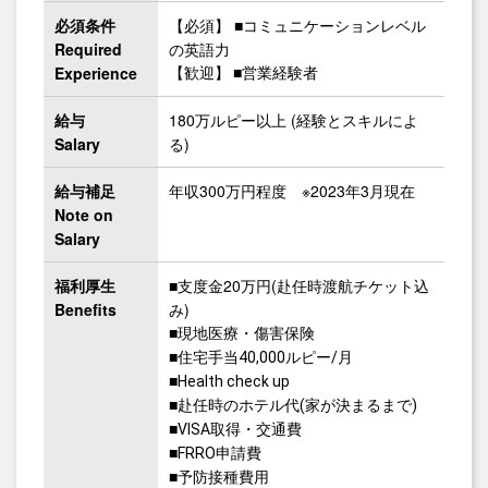
必須条件
【必須】 ■コミュニケーションレベル
Required
の英語力
Experience
【歓迎】 ■営業経験者
給与
180万ルピー以上 (経験とスキルによ
Salary
る)
給与補足
年収300万円程度 ※2023年3月現在
Note on
Salary
福利厚生
■支度金20万円(赴任時渡航チケット込
Benefits
み)
■現地医療・傷害保険
■住宅手当40,000ルピー/月
■Health check up
■赴任時のホテル代(家が決まるまで)
■VISA取得・交通費
■FRRO申請費
■予防接種費用