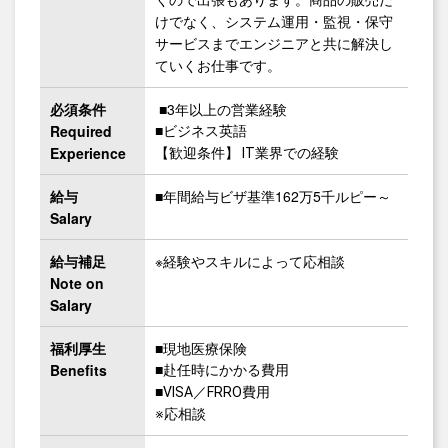
くので出張もあります。商品の販売だ
けでなく、システム運用・監視・保守
サービスまでエンジニアと共に解決し
ていくお仕事です。
必須条件
■3年以上の営業経験
Required
■ビジネス英語
Experience
【歓迎条件】 IT業界での経験
給与
■年間給与ビザ基準162万5千ルピー～
Salary
給与補足
※経験やスキルによって応相談
Note on
Salary
福利厚生
■現地医療保険
Benefits
■赴任時にかかる費用
■VISA／FRRO費用
※応相談