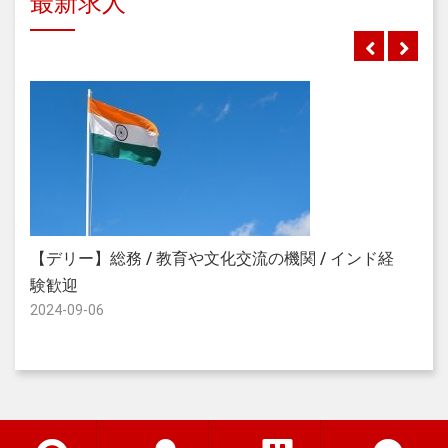
最新求人
【
【デリー】総務 / 教育や文化交流の機関 / インド経
イ
験歓迎
2024-09-06