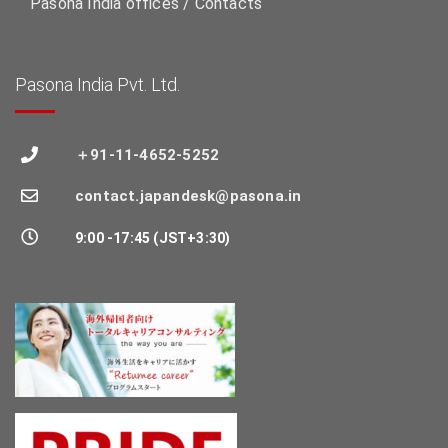
Pasona India offices / Contacts
Pasona India Pvt. Ltd.
＋91-11-4652-5252
contact.japandesk@pasona.in
9:00 -17:45 (JST+3:30)