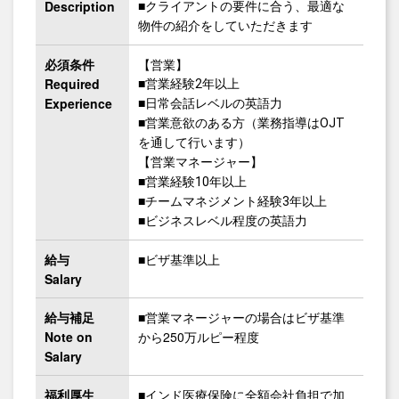
Description
■クライアントの要件に合う、最適な
物件の紹介をしていただきます
必須条件
【営業】
Required
■営業経験2年以上
Experience
■日常会話レベルの英語力
■営業意欲のある方（業務指導はOJT
を通して行います）
【営業マネージャー】
■営業経験10年以上
■チームマネジメント経験3年以上
■ビジネスレベル程度の英語力
給与
■ビザ基準以上
Salary
給与補足
■営業マネージャーの場合はビザ基準
Note on
から250万ルピー程度
Salary
福利厚生
■インド医療保険に全額会社負担で加