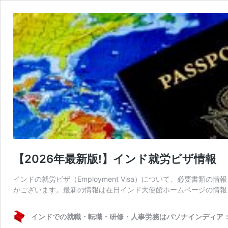
【2026年最新版!】インド就労ビザ情報
インドの就労ビザ（Employment Visa）について、必要書
がございます。最新の情報は在日インド大使館ホームページの情報
インドでの就職・転職・研修・人事労務はパソナインディア：Pasona 