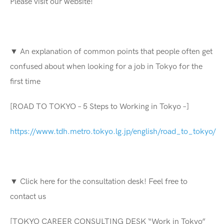
Please visit our website!
▼ An explanation of common points that people often get
confused about when looking for a job in Tokyo for the
first time
[ROAD TO TOKYO – 5 Steps to Working in Tokyo –]
https://www.tdh.metro.tokyo.lg.jp/english/road_to_tokyo/
▼ Click here for the consultation desk! Feel free to
contact us
[TOKYO CAREER CONSULTING DESK “Work in Tokyo”