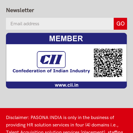
Newsletter
Disclaimer: PASONA INDIA is only in the business of
providing HR solution services in four (4) domains i.e.,
Talent Acquisition solution services (placement), staffing,