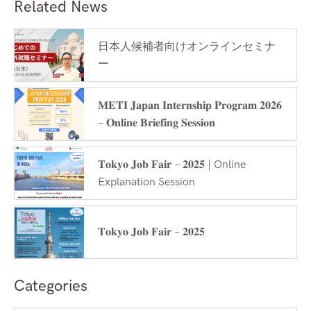
Related News
日本人候補者向けオンラインセミナ
ー
𝐌𝐄𝐓𝐈 𝐉𝐚𝐩𝐚𝐧 𝐈𝐧𝐭𝐞𝐫𝐧𝐬𝐡𝐢𝐩 𝐏𝐫𝐨𝐠𝐫𝐚𝐦 𝟐𝟎𝟐𝟔
– 𝐎𝐧𝐥𝐢𝐧𝐞 𝐁𝐫𝐢𝐞𝐟𝐢𝐧𝐠 𝐒𝐞𝐬𝐬𝐢𝐨𝐧
𝐓𝐨𝐤𝐲𝐨 𝐉𝐨𝐛 𝐅𝐚𝐢𝐫 – 𝟐𝟎𝟐𝟓 | Online
Explanation Session
𝐓𝐨𝐤𝐲𝐨 𝐉𝐨𝐛 𝐅𝐚𝐢𝐫 – 𝟐𝟎𝟐𝟓
Categories