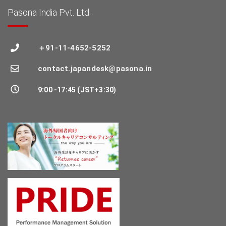
Pasona India Pvt. Ltd.
＋91-11-4652-5252
contact.japandesk@pasona.in
9:00 -17:45 (JST+3:30)