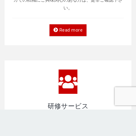
い。
Read more
研修サービス
企業様が抱える課題に応える様々な研修サービスを提
供しています。 研修の実施だけでなく、研修ニーズの
特定や研修ポリシーの策定、研修プロセスの策定な