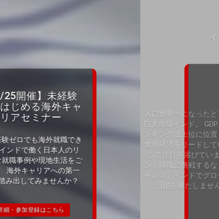
インドで働こう！
人口世界一になったと言われる
巨大市場インド。 GDP成長率ラ
ンキングは上位に位置し、今後
世界経済をリードしていく国と
して注目を浴びています。 イ
ンド就職に挑戦するなら今がチ
ャンス。インドでグローバルな
活躍を果たしませんか？
求人情報を確認する