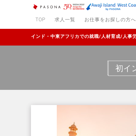
TOP
求人一覧
お仕事をお探しの方へ
インド・中東アフリカでの就職/人材育成/人
初イ