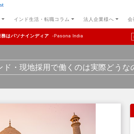
インド生活・転職コラム
法人企業様へ
会
事労務はパソナインディア
-Pasona India
ンド・現地採用で働くのは実際どうな