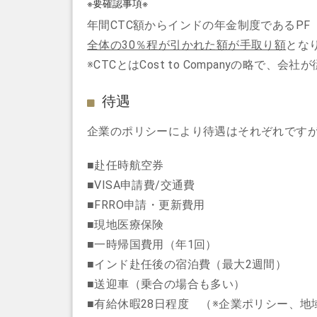
※要確認事項※
年間CTC額からインドの年金制度であるPF（Pr
全体の30％程が引かれた額が手取り額
とな
※CTCとはCost to Companyの略で
待遇
企業のポリシーにより待遇はそれぞれです
■赴任時航空券
■VISA申請費/交通費
■FRRO申請・更新費用
■現地医療保険
■一時帰国費用（年1回）
■インド赴任後の宿泊費（最大2週間）
■送迎車（乗合の場合も多い）
■有給休暇28日程度 （※企業ポリシー、