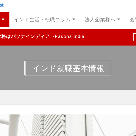
インド生活・転職コラム
法人企業様へ
会
事労務はパソナインディア
-Pasona India
インド就職基本情報