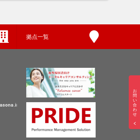
拠点一覧
お
問
い
asona.in
合
わ
せ