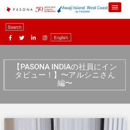
Search
English
【PASONA INDIAの社員にイン
タビュー！】〜アルシニさん
編〜