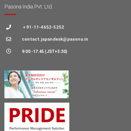
Pasona India Pvt. Ltd.
＋91-11-4652-5252
contact.japandesk@pasona.in
9:00 -17:45 (JST+3:30)