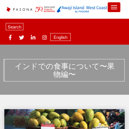
Search
English
インドでの食事について〜果
物編〜