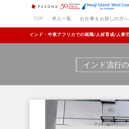
TOP
求人一覧
お仕事をお探しの方へ
インド・中東アフリカでの就職/人材育成/人
インド流行の