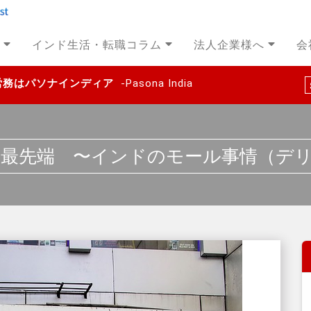
インド生活・転職コラム
法人企業様へ
会
事労務はパソナインディア
-Pasona India
最先端 〜インドのモール事情（デ