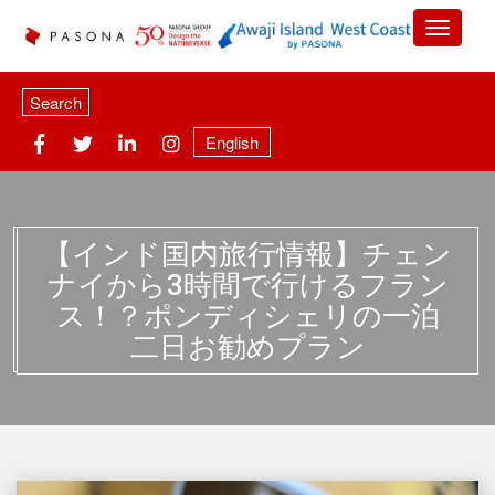
Search
English
【インド国内旅行情報】チェン
ナイから3時間で行けるフラン
ス！？ポンディシェリの一泊
二日お勧めプラン