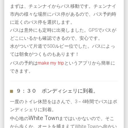
まずは、チェンナイからバス移動です。チェンナイ
市内の様々な場所にバス停があるので、バス予約時
に近くのバス停を選択します。
バスは意外にも定時に出発しました。GPSでバスが
どこにいるかも確認できるので、安心です。
水がついて片道で500ルピー位でした。バスによっ
ては朝食がつくものもあります！
バスの予約は
make my trip
というアプリから簡単に
できます。
９：３０ ポンディシェリに到着。
一度のトイレ休憩をはさんで、3－4時間でバスはポ
ンディシェリに到着。
White Town
中心地の
まではいかないので、そこ
から歩くか、オートを捕まえてWhite Townへ向かい