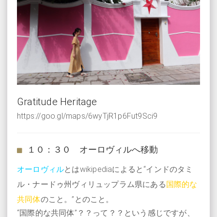
Gratitude Heritage
https://goo.gl/maps/6wyTjR1p6Fut9Sci9
１０：３０ オーロヴィルへ移動
オーロヴィル
とはwikipediaによると“インドのタミ
ル・ナードゥ州ヴィリュップラム県にある
国際的な
共同体
のこと。”とのこと。
“国際的な共同体”？？って？？という感じですが、