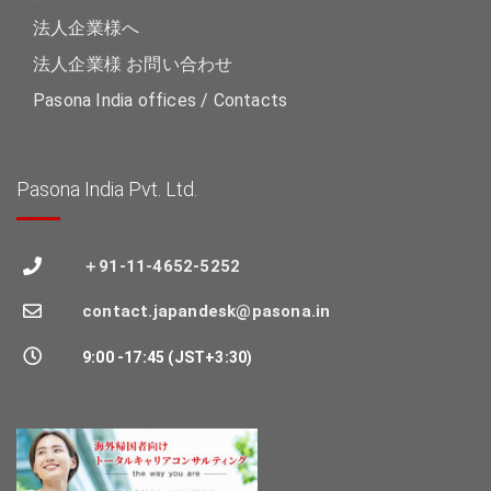
法人企業様へ
法人企業様 お問い合わせ
Pasona India offices / Contacts
Pasona India Pvt. Ltd.
＋91-11-4652-5252
contact.japandesk@pasona.in
9:00 -17:45 (JST+3:30)