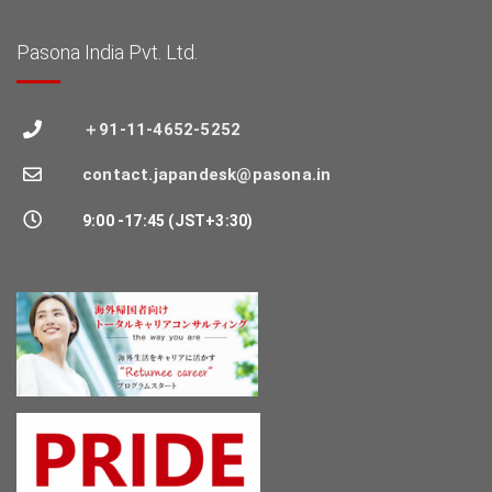
Pasona India Pvt. Ltd.
＋91-11-4652-5252
contact.japandesk@pasona.in
9:00 -17:45 (JST+3:30)