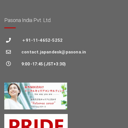
Pasona India Pvt. Ltd.
＋91-11-4652-5252
contact.japandesk@pasona.in
9:00 -17:45 (JST+3:30)