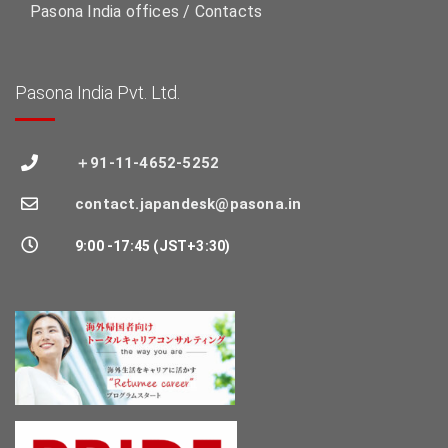
Pasona India offices / Contacts
Pasona India Pvt. Ltd.
＋91-11-4652-5252
contact.japandesk@pasona.in
9:00 -17:45 (JST+3:30)