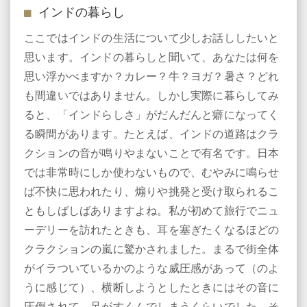
インドの暮らし
ここではインドの生活について少しお話ししたいと
思います。インドの暮らしと聞いて、あなたは何を
思い浮かべますか？カレー？牛？ヨガ？暑さ？どれ
も間違いではありません。しかし実際に暮らしてみ
ると、「インドらしさ」がだんだんと癖になってく
る瞬間があります。たとえば、インドの道路はクラ
クションの音が鳴りやまないことで有名です。日本
では非常時にしか使わないもので、むやみに鳴らせ
ば不快に思われたり、煽りや挑発と受け取られるこ
ともしばしばありますよね。私が初めて旅行でニュ
ーデリーを訪れたときも、耳を塞ぎたくなるほどの
クラクションの嵐に驚かされました。まるで街全体
がイラついているかのような威圧感があって（のよ
うに感じて）、横断しようとしたときにはその音に
圧倒されて、足がすくんでしまうくらいでした。そ