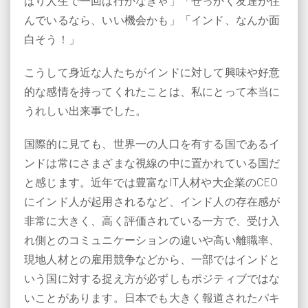
ぱり人生で一回は行かなきゃ」「せっかく友達が住
んでいるなら、いい機会かも」「インド、なんか面
白そう！」
こうして身近な人たちがインドに対して興味や好意
的な感情を持ってくれたことは、私にとって本当に
うれしい出来事でした。
国際的に見ても、世界一の人口を有する国であるイ
ンドは常にさまざまな視線の中に置かれている国だ
と感じます。近年では豊富なIT人材や大企業のCEO
にインド人が起用されるなど、インド人の存在感が
非常に大きく、高く評価されている一方で、受け入
れ側とのコミュニケーションの違いや高い離職率、
現地人材との雇用競争などから、一部ではインドと
いう国に対する捉え方が必ずしもポジティブではな
いことがあります。日本でも大きく報道されたパキ